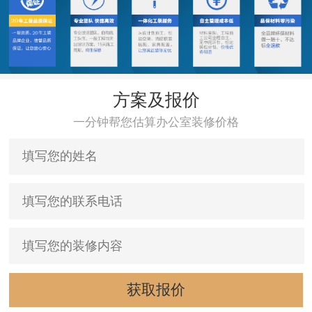
方案及报价
一分钟帮您估算办公室装修价格
获取报价