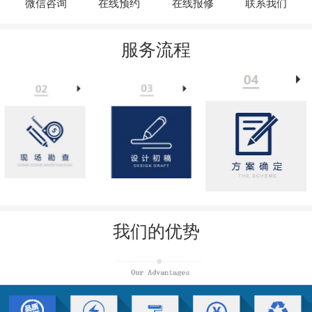
微信咨询
在线预约
在线报修
联系我们
服务流程
我们的优势