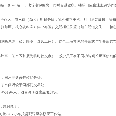
楼层（如2-4层），比等电梯更快，同时促进健康。楼梯口应直通主要协作
间、协作区、茶水间（动区）明确分隔，减少相互干扰。利用隔音玻璃、绿
室、打印区、核心资料室）集中布置在交通枢纽位置（如主通道交叉口、核
具和隔断系统（如升降桌、屏风工位）。结合上海常见的开放式与半开放式
型会议室、茶水区扩展为临时社交点），减少员工在不同功能间长距离移动
道，日均无效步行超60分钟。
。茶水间增设于两部门交界处。
 45分钟/人，项目流转速度显著加快。
返，耗时耗力。
，对接AGV小车按需配送至各楼层工作站。