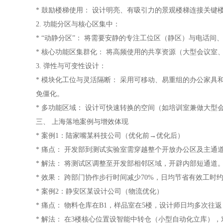
* 鼓励楼梯使用： 设计明亮、有吸引力的景观楼梯连接关键
2. 功能分区与核心区集中：
* “动静分区”： 将需要安静的专注工位区（静区）与电话
* 核心功能区集群化： 将高频使用的共享资源（大型会议
3. 弹性与可变性设计：
* 模块化工位与灵活隔断： 采用可移动、易重组的办公家
免僵化。
* 多功能区域： 设计可快速转换的空间（如培训室兼做大
三、 上海落地案例与增效体现
* 案例1：陆家嘴某科技公司（优化前→优化后）
* 痛点： 开发部到测试实验室需穿越整个开放办公区及主通
* 解法： 将测试区调整至开发部相邻区域，开辟内部短通道
* 效果： 跨部门协作步行时间减少70%，日均节省有效工时约
* 案例2：静安区某设计公司（物流优化）
* 痛点： 物料仓库在B1，样品室在5楼，设计师日均多次往
* 解法： 在3楼核心位置设智能中转仓（小型自动化立库）