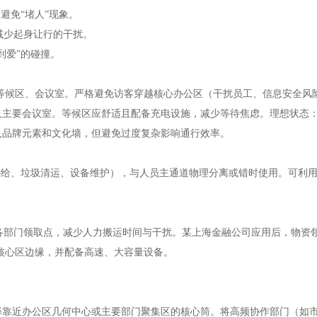
，避免“堵人”现象。
，减少起身让行的干扰。
到爱”的碰撞。
/等候区、会议室。严格避免访客穿越核心办公区（干扰员工、信息安全风
区及主要会议室。等候区应舒适且配备充电设施，减少等待焦虑。理想状态：
融入品牌元素和文化墙，但避免过度复杂影响通行效率。
用品补给、垃圾清运、设备维护），与人员主通道物理分离或错时使用。可利
至各部门领取点，减少人力搬运时间与干扰。某上海金融公司应用后，物资领
或核心区边缘，并配备高速、大容量设备。
选择靠近办公区几何中心或主要部门聚集区的核心筒。将高频协作部门（如