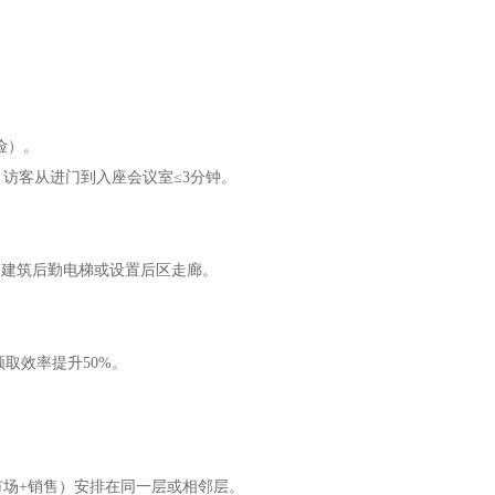
险）。
访客从进门到入座会议室≤3分钟。
用建筑后勤电梯或设置后区走廊。
取效率提升50%。
市场+销售）安排在同一层或相邻层。