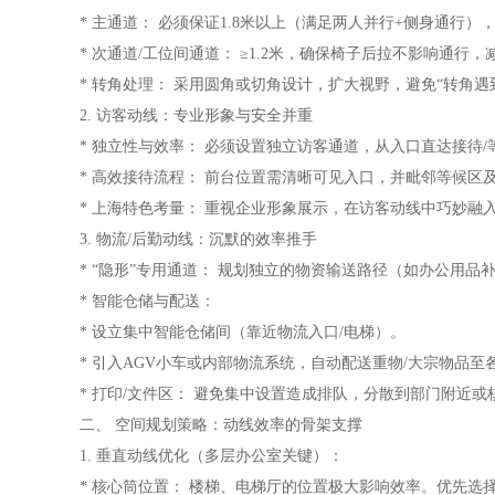
* 主通道： 必须保证1.8米以上（满足两人并行+侧身通行）
* 次通道/工位间通道： ≥1.2米，确保椅子后拉不影响通行
* 转角处理： 采用圆角或切角设计，扩大视野，避免“转角遇
2. 访客动线：专业形象与安全并重
* 独立性与效率： 必须设置独立访客通道，从入口直达接待
* 高效接待流程： 前台位置需清晰可见入口，并毗邻等候
* 上海特色考量： 重视企业形象展示，在访客动线中巧妙
3. 物流/后勤动线：沉默的效率推手
* “隐形”专用通道： 规划独立的物资输送路径（如办公
* 智能仓储与配送：
* 设立集中智能仓储间（靠近物流入口/电梯）。
* 引入AGV小车或内部物流系统，自动配送重物/大宗物品
* 打印/文件区： 避免集中设置造成排队，分散到部门附近
二、 空间规划策略：动线效率的骨架支撑
1. 垂直动线优化（多层办公室关键）：
* 核心筒位置： 楼梯、电梯厅的位置极大影响效率。优先