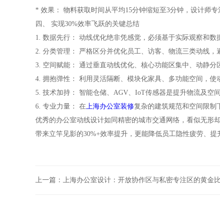
* 效果： 物料获取时间从平均15分钟缩短至3分钟，设计师
四、 实现30%效率飞跃的关键总结
1. 数据先行： 动线优化绝非凭感觉，必须基于实际观察和
2. 分类管理： 严格区分并优化员工、访客、物流三类动线
3. 空间赋能： 通过垂直动线优化、核心功能区集中、动静
4. 拥抱弹性： 利用灵活隔断、模块化家具、多功能空间，
5. 技术加持： 智能仓储、AGV、IoT传感器是提升物流及
6. 专业力量： 在
上海办公室装修
复杂的建筑规范和空间限制
优秀的办公室动线设计如同精密的城市交通网络，看似无形却
带来立竿见影的30%+效率提升，更能降低员工隐性疲劳、
上一篇：
上海办公室设计：开放协作区与私密专注区的黄金