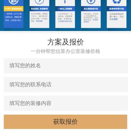
方案及报价
一分钟帮您估算办公室装修价格
获取报价