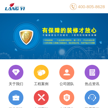
400-805-8628
关于我们
工程案例
公司团队
热点资讯