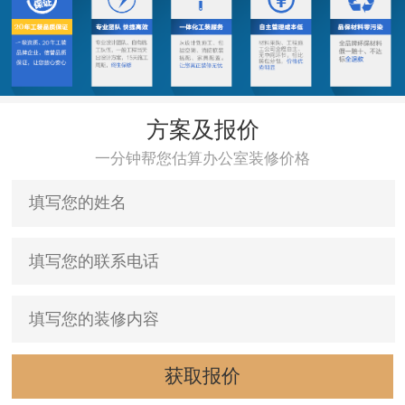
方案及报价
一分钟帮您估算办公室装修价格
获取报价